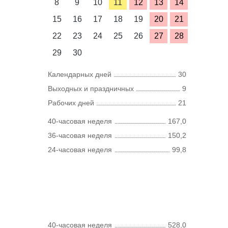
8
9
10
11
12
13
14
15
16
17
18
19
20
21
22
23
24
25
26
27
28
29
30
Календарных дней
30
Выходных и праздничных
9
Рабочих дней
21
40-часовая неделя
167,0
36-часовая неделя
150,2
24-часовая неделя
99,8
40-часовая неделя
528,0