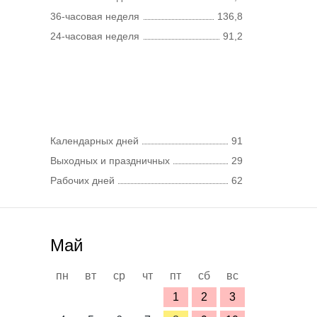
36-часовая неделя
136,8
24-часовая неделя
91,2
Календарных дней
91
Выходных и праздничных
29
Рабочих дней
62
Май
пн
вт
ср
чт
пт
сб
вс
1
2
3