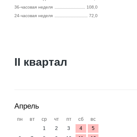
36-часовая неделя
108,0
24-часовая неделя
72,0
II квартал
Апрель
пн
вт
ср
чт
пт
сб
вс
1
2
3
4
5