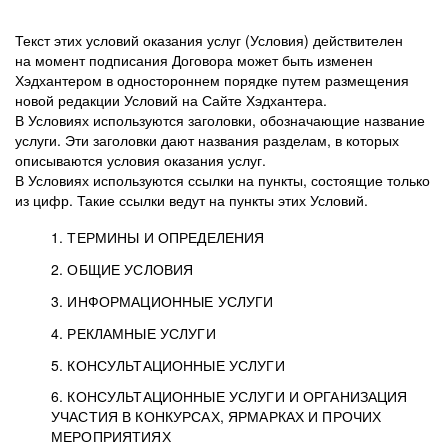
Текст этих условий оказания услуг (Условия) действителен
на момент подписания Договора может быть изменен
Хэдхантером в одностороннем порядке путем размещения
новой редакции Условий на Сайте Хэдхантера.
В Условиях используются заголовки, обозначающие название
услуги. Эти заголовки дают названия разделам, в которых
описываются условия оказания услуг.
В Условиях используются ссылки на пункты, состоящие только
из цифр. Такие ссылки ведут на пункты этих Условий.
1. ТЕРМИНЫ И ОПРЕДЕЛЕНИЯ
2. ОБЩИЕ УСЛОВИЯ
3. ИНФОРМАЦИОННЫЕ УСЛУГИ
1.1. Хэдхантер, или
Хэдхантер, ООО
4. РЕКЛАМНЫЕ УСЛУГИ
HeadHunter, или
«Хэдхантер», ИНН
2.1. Типы и статусы регистрации
5. КОНСУЛЬТАЦИОННЫЕ УСЛУГИ
Исполнитель
7718620740, адрес:
Типы регистрации
3.1. Предоставление доступа к базе данных
2.2. Активация услуг
6. КОНСУЛЬТАЦИОННЫЕ УСЛУГИ И ОРГАНИЗАЦИЯ
125047, г. Москва,
резюме с предложениями Соискателей
Описание и активация
УЧАСТИЯ В КОНКУРСАХ, ЯРМАРКАХ И ПРОЧИХ
2.1.1. Заказчику может быть присвоен один
4.0. Общие условия оказания рекламных услуг
внутригородская
о трудоустройстве с возможностью просмотра
МЕРОПРИЯТИЯХ
из Типов регистраций.
территория
4.0.1. Хэдхантер оказывает Заказчику услугу