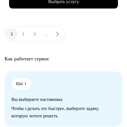
Выбрать услугу
• Интервьюировал и набирал в команду более 30
специалистов разных уровней.
• Не просто даю материал, а ставлю реальные цели и готовлю
ко всем корнер кейсам, в жизни QA.
С чем помогу:
1
2
3
...
• Понять, что такое мир "качества QA" ! Объясню детали и
тонкости данной профессии и точки развития в этой
специальности.
• Помогу ответить на вопрос "с чего мне начать?" и "как
Как работает сервис
быстро попасть в IT" и что такое "API".
• Подготовить ваше резюме и провести практические mock-
интервью для QA.
• Настроить стратегию тестирования: от ручных проверок до
полного покрытия автотестами.
Шаг 1
• Провожу собеседования, готовлю кандидатов к интервью и
разрабатываю индивидуальные дорожные карты развития.
Вы выбираете наставника
• Составить индивидуальный план прокачки навыков: тест-
дизайн, API-тестирование, BDD-подходы.
Чтобы сделать это быстрее, выберите задачу,
• Помочь руководителям QA-групп внедрить метрики
которую хотите решить
качества и автоматизировать отчётность.