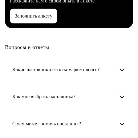
Расскажите нам о своем опыте в анкете
Заполнить анкету
Вопросы и ответы
Какие наставники есть на маркетплейсе?
Карьерные наставники — это HR-
специалисты, карьерные консультанты,
Как мне выбрать наставника?
психологи, резюмерайтеры и менторы.
Умный поиск поможет в три клика выбрать
Менторы работают в ИТ, дизайне, других
наставника для достижения вашей цели.
С чем может помочь наставник?
узкоспециализированных сферах. Они
помогут прокачать навыки, построить