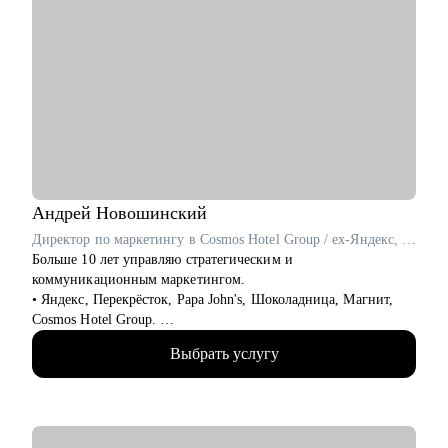
Андрей
Новошинский
Директор по маркетингу в Cosmos Hotel Group / ex-Яндекс, Перекрёсток, Papa John's
Больше 10 лет управляю стратегическим и
коммуникационным маркетингом.
• Яндекс, Перекрёсток, Papa John's, Шоколадница, Магнит,
Cosmos Hotel Group.
• ТОП 4 СМО рейтинга Коммерсантъ.
Выбрать услугу
• Два высших образования: МИСИ и Финансовая академия
при Правительстве РФ. Сертифицированный бизнес-трекер.
Ментор в проекте Phoenix Education.
• С 2019 года провел 1000+ часов личных консультаций.
• Веду проекты «Естественный маркетинг» и «Точка