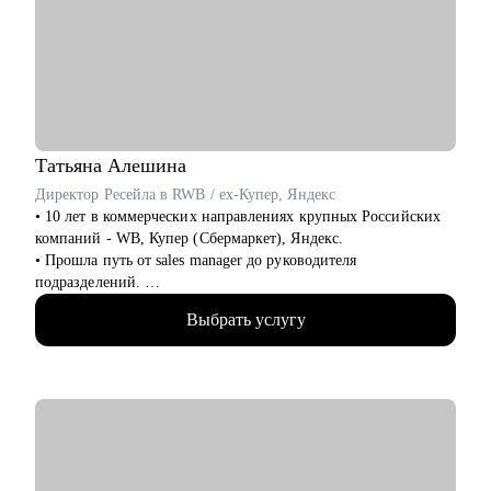
• Сейчас развиваю Стрим Работодателей в Сетке, социальной
сети от Hh.ru, помогаю выстраивать альтернативный найм
через нетворк и контент.
• В портфолио 100+ статей и вебинаров на темы поиска
работы и развития карьеры совместно с крупнейшими
работодателями.
• Упаковала более 100 экспертов (карьерных консультантов и
менторов), помогаю стартовать карьеру в консалтинге и
Татьяна
Алешина
наставничестве.
Директор Ресейла в RWB / ex-Купер, Яндекс
• 10 лет в коммерческих направлениях крупных Российских
С чем помогу:
компаний - WB, Купер (Сбермаркет), Яндекс.
• Выбрать карьерную цель, разработать конкретные шаги для
• Прошла путь от sales manager до руководителя
ее достижения.
подразделений.
• Составить план для смены вектора и входа в IT и Digital.
• Опыт руководства больших команд 250+ человек.
• Разработать эффективную стратегию поиска работы или
Выбрать услугу
• Выстраивание направлений с нуля, запуск 4х новых
роста в своей компании.
продуктов на рынок, регламенты, KPI, мотивация,
• Сформировать продающее резюме и цепляющее
консалтинг неэффективных направлений.
сопроводительное письмо.
• Аудит и изменение действующих коммерческих процессов.
• Подготовиться к HR-собеседованию или переговорам
• Эксперт в области ведения бизнеса в e-commerce.
внутри компании о повышении, росте зп или грейда,
• Провела 300+ собеседований.
отработать самопрезентацию и ответы на сложные вопросы.
• Коучинговое образование, бизнес образование MBA - свыше
• Решить сложную карьерную ситуацию, получить
200 часов практики.
поддержку, вдохновение и мотивацию.