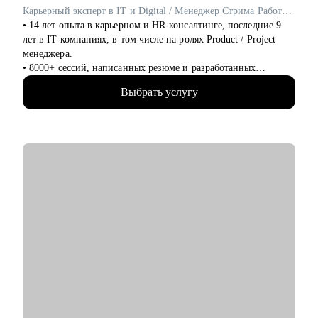
Карьерный эксперт в IT и Digital / Менеджер Стрима Работодателей в Сетке от hh.ru / ex- Яндекс Практикум, Островок!
Кому могу помочь:
• 14 лет опыта в карьерном и HR-консалтинге, последние 9
• Junior и Middle проджектам, продактам и продакт оунерам -
лет в IT-компаниях, в том числе на ролях Product / Project
советами по карьере, процессам и работе с продуктом
менеджера.
• Руководителям разных уровней, тимлидам, C-suit - как
• 8000+ сессий, написанных резюме и разработанных
собирать, мотивировать, управлять распределенной командой
карьерных планов по переходу в новую профессию и
Выбрать услугу
эффективному поиску работы, в том числе в IT.
• Более 5000 успешных трудоустройств: мои клиенты
работают в Яндекс, Озон, ВК, Авито, Циан, Сбер, Т-банк,
Марс и тд.
• 3 раза сменила карьерный вектор и перешла в IT, поделюсь
нетривиальными рекомендациями на основе собственного
опыта.
• Построила кросс-карьеру и уже 9 лет совмещаю фуллтайм
работу и карьерный консалтинг.
• Управляла в роли Product-менеджера Карьерным
маркетплейсом в hh.ru, который ежедневно помогает тысячам
соискателей расти профессионально и находить работу мечты
с помощью экспертов рынка.
• Лидировала карьерные продукты и программы
трудоустройства для выпускников курсов разработки (Python,
Go, C++, JS, React) и DevOps в Яндекс Практикуме.