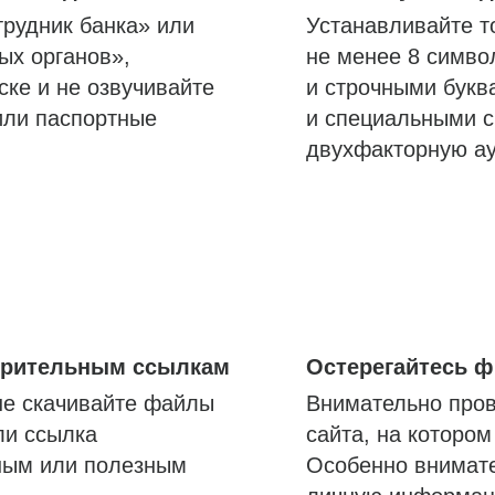
трудник банка» или
Устанавливайте т
ых органов»,
не менее 8 симво
ске и не озвучивайте
и строчными букв
или паспортные
и специальными с
двухфакторную а
озрительным ссылкам
Остерегайтесь 
не скачивайте файлы
Внимательно пров
ли ссылка
сайта, на которо
ным или полезным
Особенно внимате