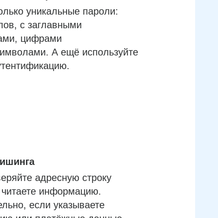
олько уникальные пароли:
лов, с заглавными
ами, цифрами
имволами. А ещё используйте
утентификацию.
фишинга
еряйте адресную строку
м читаете информацию.
льно, если указываете