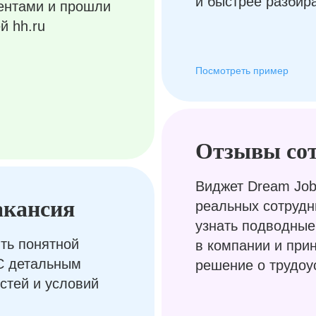
и быстрее разбир
ентами и прошли
й hh.ru
Посмотреть пример
Отзывы со
Виджет Dream Job
акансия
реальных сотрудн
узнать подводные
ть понятной
в компании и при
С детальным
решение о трудоу
стей и условий