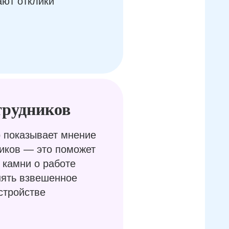
ают отклики
трудников
 показывает мнение
иков — это поможет
 камни о работе
нять взвешенное
стройстве