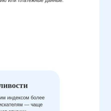
ию или платёжные данные.
ливости
им индексом более
оискателям — чаще