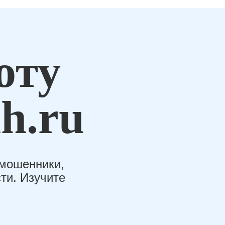
оту
h.ru
-мошенники,
ти. Изучите