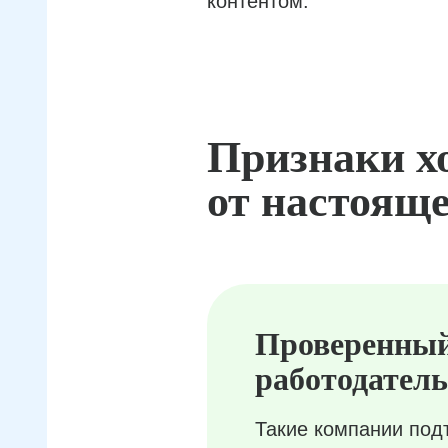
контентом.
Признаки х
от настояще
Проверенны
работодатель
Такие компании под