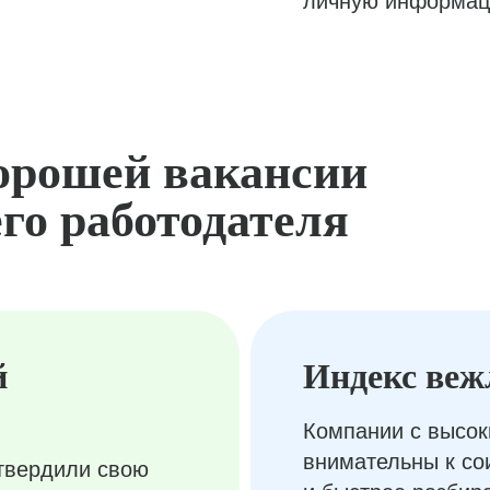
личную информац
орошей вакансии
го работодателя
й
Индекс веж
Компании с высок
внимательны к с
твердили свою