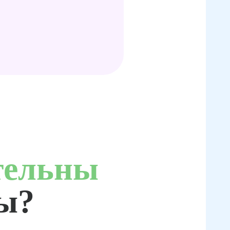
тельны
ты?