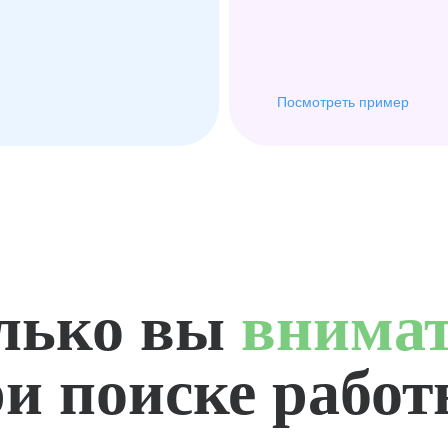
Посмотреть пример
лько вы
внима
и поиске рабо