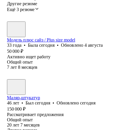
Другие резюме
Ещё 3 резюме
Модель плюс сайз / Plus size model
33
года
•
Была
сегодня
•
Обновлено
4 августа
50 000
₽
Активно ищет работу
Общий опыт
7
лет
8
месяцев
Маляр-штукатур
46
лет
•
Был
сегодня
•
Обновлено
сегодня
150 000
₽
Рассматривает предложения
Общий опыт
20
лет
7
месяцев